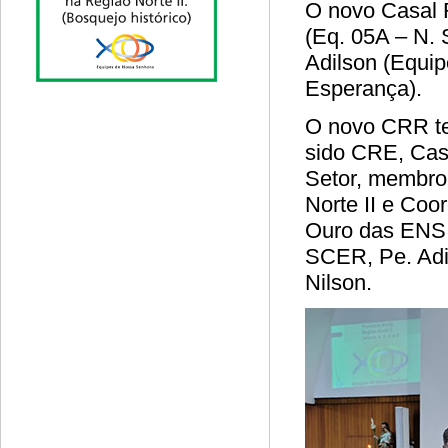
O novo Casal 
(Eq. 05A – N.
Adilson (Equip
Esperança).
O novo CRR te
sido CRE, Casa
Setor, membro
Norte II e Coo
Ouro das ENS 
SCER, Pe. Adi
Nilson.