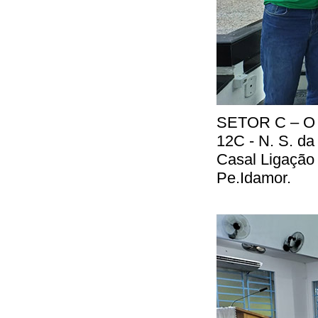
SETOR C – O n
12C - N. S. da
Casal Ligação 
Pe.Idamor.